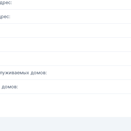
дрес:
рес:
служиваемых домов:
 домов: