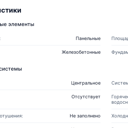
истики
ные элементы
:
Панельные
Площад
Железобетонные
Фундам
системы
Центральное
Систем
Отсутствует
Горяче
водосн
отушения:
Не заполнено
Холодн