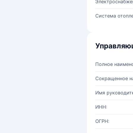
Электроснабже
Система отопле
Управляю
Полное наимен
Сокращенное н
Имя руководите
ИНН:
ОГРН: