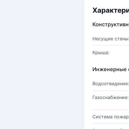
Характер
Конструктив
Несущие стены
Крыша:
Инженерные 
Водоотведение:
Газоснабжение:
Система пожар