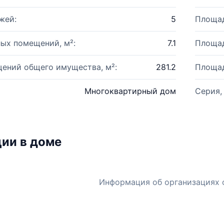
жей:
5
Площад
ых помещений, м²:
7.1
Площад
ений общего имущества, м²:
281.2
Площад
Многоквартирный дом
Серия,
ии в доме
Информация об организациях 