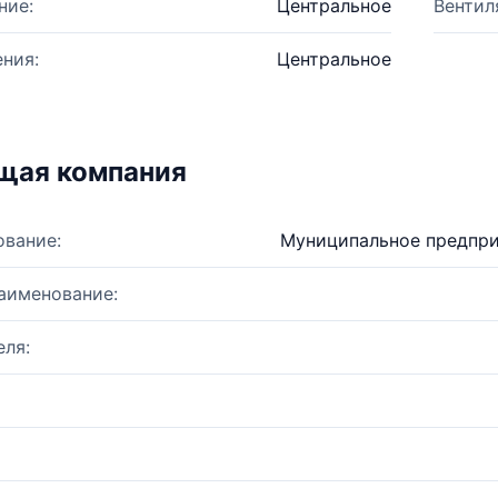
ние:
Центральное
Вентил
ния:
Центральное
щая компания
ование:
Муниципальное предпри
аименование:
ля: