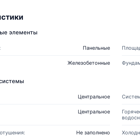
истики
ные элементы
:
Панельные
Площад
Железобетонные
Фундам
системы
Центральное
Систем
Центральное
Горяче
водосн
отушения:
Не заполнено
Холодн