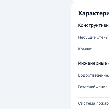
Характер
Конструктив
Несущие стены
Крыша:
Инженерные 
Водоотведение:
Газоснабжение:
Система пожар