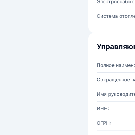
Электроснабже
Система отопле
Управляю
Полное наимен
Сокращенное н
Имя руководите
ИНН:
ОГРН: