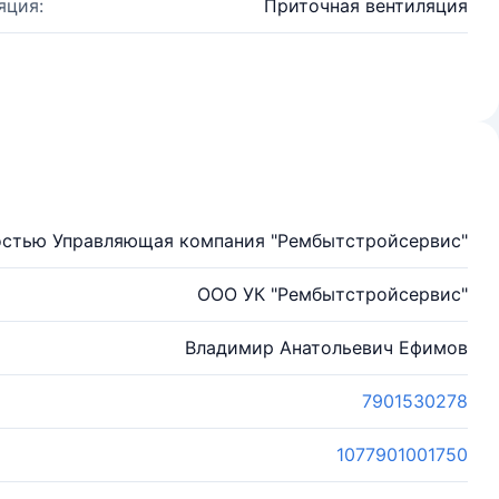
яция:
Приточная вентиляция
остью Управляющая компания "Рембытстройсервис"
ООО УК "Рембытстройсервис"
Владимир Анатольевич Ефимов
7901530278
1077901001750