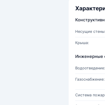
Характер
Конструктив
Несущие стены
Крыша:
Инженерные 
Водоотведение:
Газоснабжение:
Система пожар