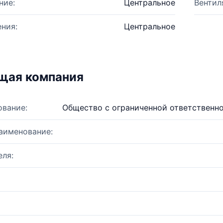
ние:
Центральное
Вентил
ния:
Центральное
щая компания
ование:
Общество с ограниченной ответственн
аименование:
ля: