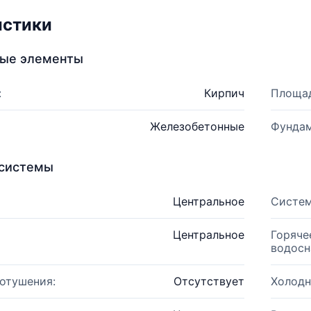
истики
ные элементы
:
Кирпич
Площад
Железобетонные
Фундам
системы
Центральное
Систем
Центральное
Горяче
водосн
отушения:
Отсутствует
Холодн