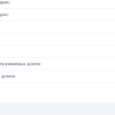
дрес:
рес:
служиваемых домов:
 домов: