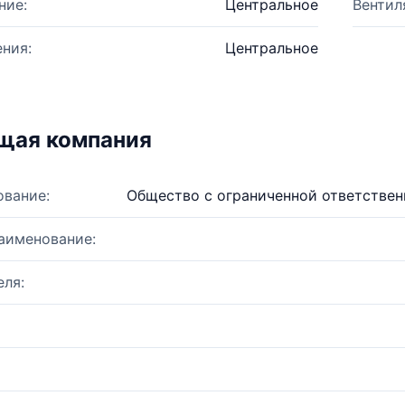
ние:
Центральное
Вентил
ния:
Центральное
щая компания
ование:
Общество с ограниченной ответстве
аименование:
ля: