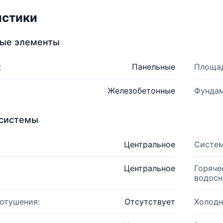
истики
ные элементы
:
Панельные
Площад
Железобетонные
Фундам
системы
Центральное
Систем
Центральное
Горяче
водосн
отушения:
Отсутствует
Холодн