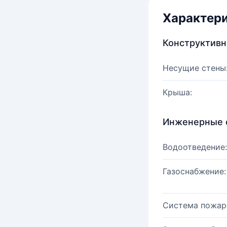
Характер
Конструктив
Несущие стены
Крыша:
Инженерные 
Водоотведение:
Газоснабжение:
Система пожар