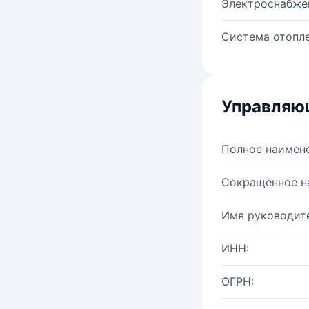
Электроснабже
Система отопле
Управляю
Полное наимен
Сокращенное н
Имя руководите
ИНН:
ОГРН: