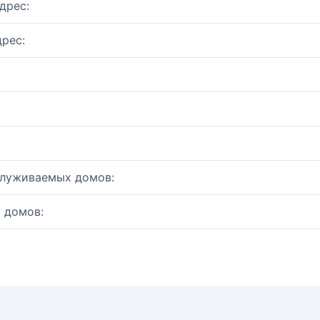
дрес:
рес:
служиваемых домов:
 домов: