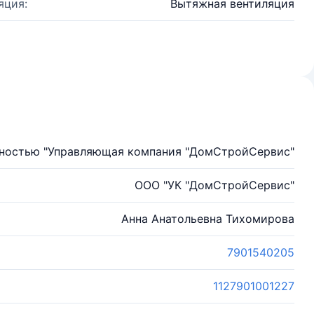
яция:
Вытяжная вентиляция
нностью "Управляющая компания "ДомСтройСервис"
ООО "УК "ДомСтройСервис"
Анна Анатольевна Тихомирова
7901540205
1127901001227