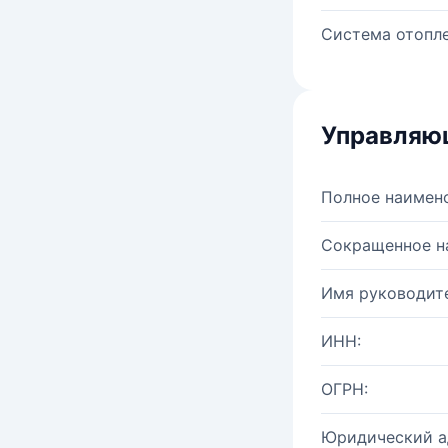
Система отопле
Управляю
Полное наимен
Сокращенное н
Имя руководите
ИНН:
ОГРН:
Юридический а