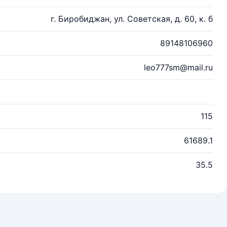
г. Биробиджан, ул. Советская, д. 60, к. б
89148106960
leo777sm@mail.ru
115
61689.1
35.5