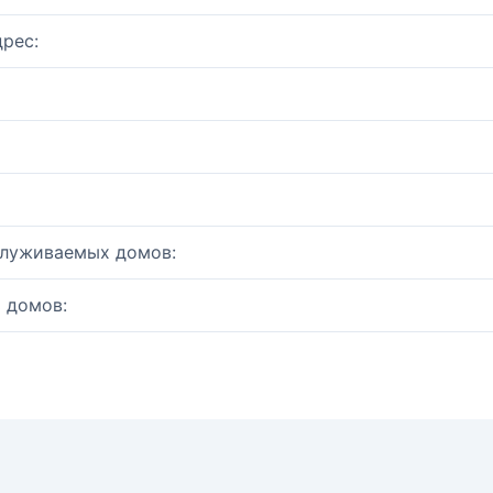
рес:
служиваемых домов:
 домов: