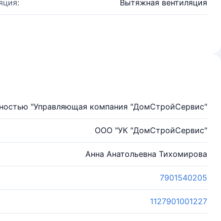
яция:
Вытяжная вентиляция
нностью "Управляющая компания "ДомСтройСервис"
ООО "УК "ДомСтройСервис"
Анна Анатольевна Тихомирова
7901540205
1127901001227