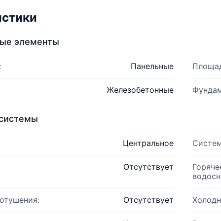
истики
ные элементы
:
Панельные
Площад
Железобетонные
Фундам
системы
Центральное
Систем
Отсутствует
Горяче
водосн
отушения:
Отсутствует
Холодн