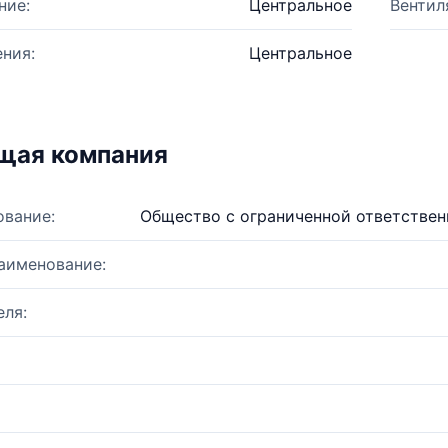
ние:
Центральное
Вентил
ния:
Центральное
щая компания
ование:
Общество с ограниченной ответстве
аименование:
ля: