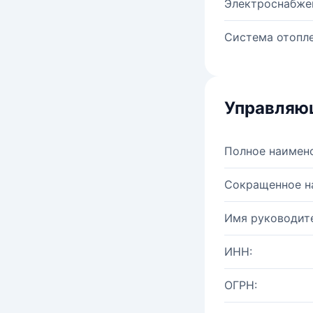
Электроснабже
Система отопле
Управляю
Полное наимен
Сокращенное н
Имя руководите
ИНН:
ОГРН: