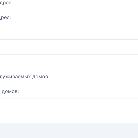
дрес:
рес:
служиваемых домов:
 домов: