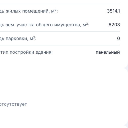
ь жилых помещений, м²:
3514.1
ь зем. участка общего имущества, м²:
6203
ь парковки, м²:
0
 тип постройки здания:
панельный
отсутствует