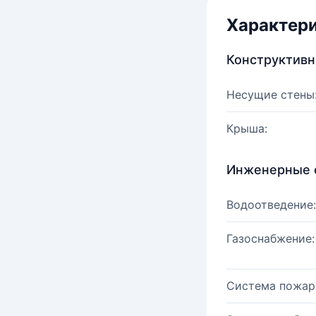
Характер
Конструктив
Несущие стены
Крыша:
Инженерные 
Водоотведение:
Газоснабжение:
Система пожар