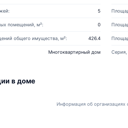
жей:
5
Площад
ых помещений, м²:
0
Площад
ений общего имущества, м²:
426.4
Площад
Многоквартирный дом
Серия,
ии в доме
Информация об организациях 