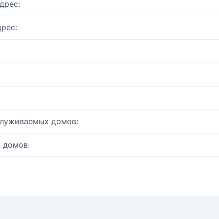
дрес:
рес:
служиваемых домов:
 домов: