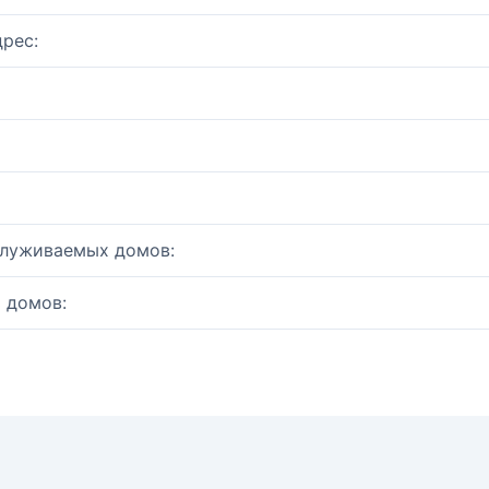
рес:
служиваемых домов:
 домов: