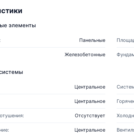
истики
ные элементы
:
Панельные
Площад
Железобетонные
Фундам
системы
Центральное
Систем
Центральное
Горяче
отушения:
Отсутствует
Холодн
ние:
Центральное
Вентил