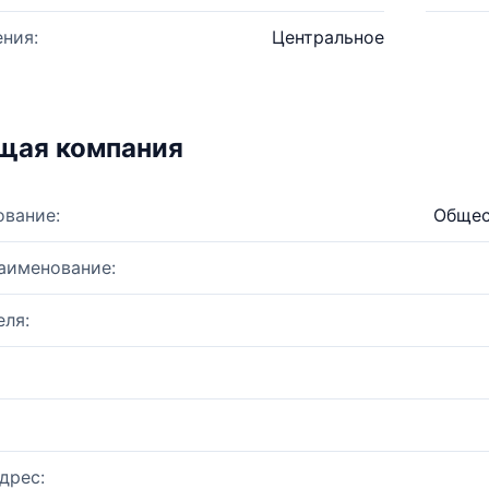
ния:
Центральное
щая компания
ование:
Общес
аименование:
ля:
дрес: