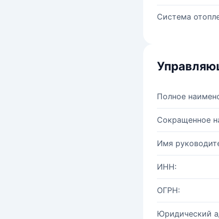
Система отопле
Управляю
Полное наимен
Сокращенное н
Имя руководите
ИНН:
ОГРН:
Юридический а