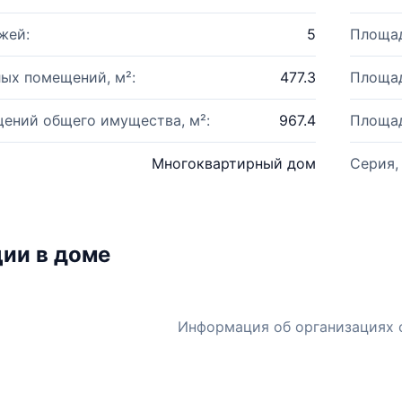
жей:
5
Площад
ых помещений, м²:
477.3
Площад
ений общего имущества, м²:
967.4
Площад
Многоквартирный дом
Серия,
ии в доме
Информация об организациях 