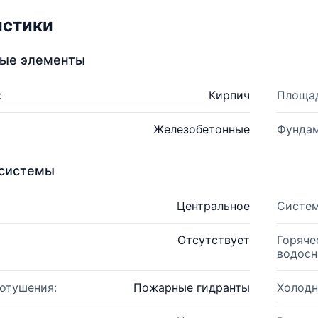
истики
ные элементы
:
Кирпич
Площад
Железобетонные
Фундам
системы
Центральное
Систем
Отсутствует
Горяче
водосн
отушения:
Пожарные гидранты
Холодн