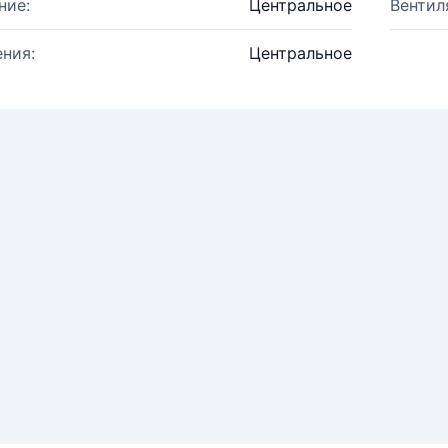
ние:
Центральное
Вентил
ния:
Центральное