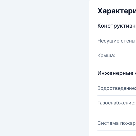
Характер
Конструктив
Несущие стены
Крыша:
Инженерные 
Водоотведение:
Газоснабжение:
Система пожар