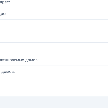
дрес:
рес:
служиваемых домов:
 домов: