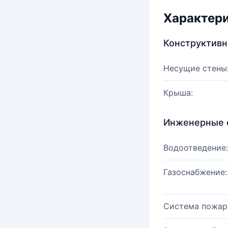
Характер
Конструктив
Несущие стены
Крыша:
Инженерные 
Водоотведение:
Газоснабжение:
Система пожар