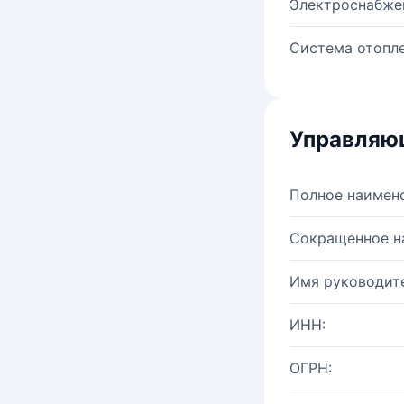
Электроснабже
Система отопле
Управляю
Полное наимен
Сокращенное н
Имя руководите
ИНН:
ОГРН: