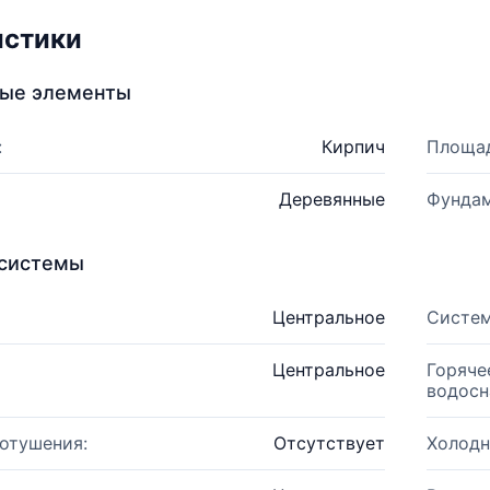
истики
ные элементы
:
Кирпич
Площад
Деревянные
Фундам
системы
Центральное
Систем
Центральное
Горяче
водосн
отушения:
Отсутствует
Холодн