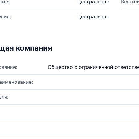
ние:
Центральное
Вентил
ния:
Центральное
щая компания
ование:
Общество с ограниченной ответств
аименование:
ля: