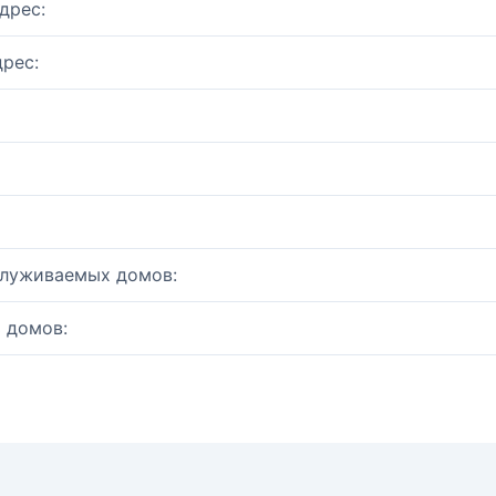
дрес:
рес:
служиваемых домов:
 домов: