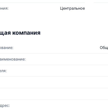
ния:
Центральное
щая компания
ование:
Общ
аименование:
ля:
дрес: