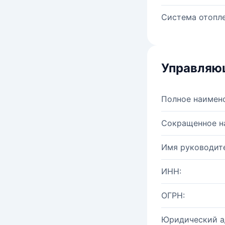
Система отопле
Управляю
Полное наимен
Сокращенное н
Имя руководите
ИНН:
ОГРН:
Юридический а