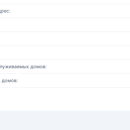
рес:
служиваемых домов:
 домов: