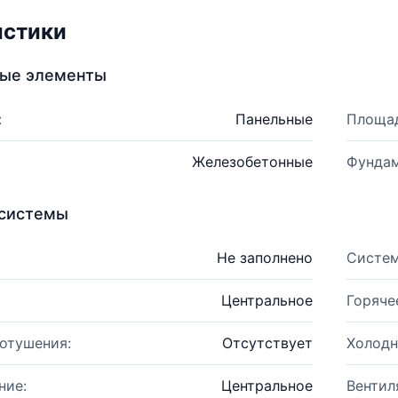
истики
ные элементы
:
Панельные
Площад
Железобетонные
Фундам
системы
Не заполнено
Систем
Центральное
Горяче
отушения:
Отсутствует
Холодн
ние:
Центральное
Вентил