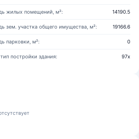
ь жилых помещений, м²:
14190.5
ь зем. участка общего имущества, м²:
19166.6
ь парковки, м²:
0
 тип постройки здания:
97x
отсутствует