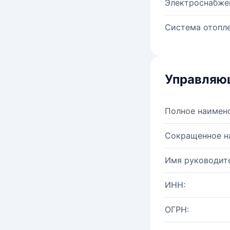
Электроснабже
Система отопле
Управляю
Полное наимен
Сокращенное н
Имя руководите
ИНН:
ОГРН: