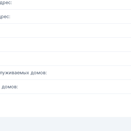
дрес:
рес:
служиваемых домов:
 домов: