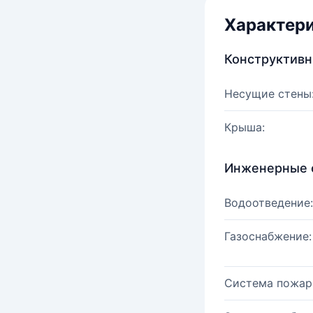
Характер
Конструктив
Несущие стены
Крыша:
Инженерные 
Водоотведение:
Газоснабжение:
Система пожар