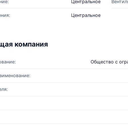
ние:
Центральное
Вентил
ния:
Центральное
щая компания
ование:
Общество с огр
аименование:
ля: