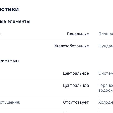
истики
ные элементы
:
Панельные
Площад
Железобетонные
Фундам
системы
Центральное
Систем
Центральное
Горяче
водосн
отушения:
Отсутствует
Холодн