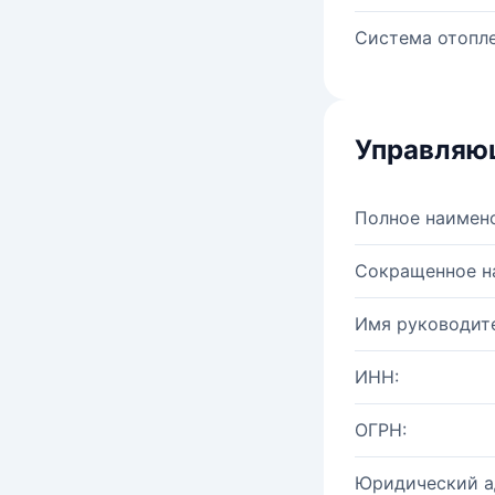
Система отопле
Управляю
Полное наимен
Сокращенное н
Имя руководите
ИНН:
ОГРН:
Юридический а