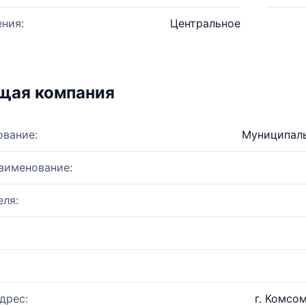
ния:
Центральное
щая компания
ование:
Муниципаль
аименование:
ля:
дрес:
г. Комсо