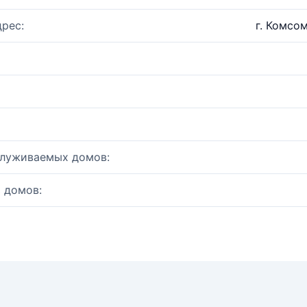
рес:
г. Комсо
служиваемых домов:
 домов: