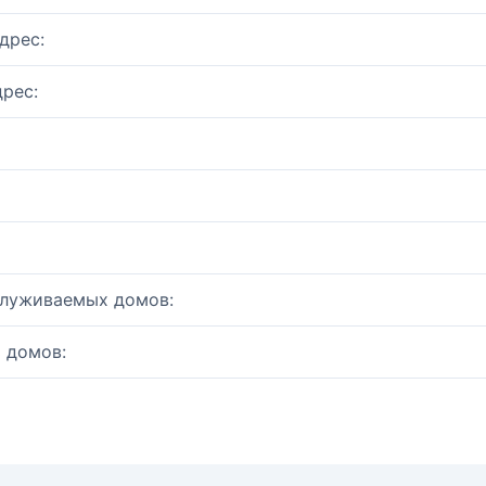
дрес:
рес:
служиваемых домов:
 домов: