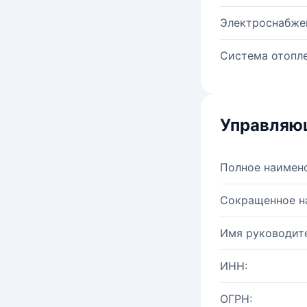
Электроснабже
Система отопле
Управляю
Полное наимен
Сокращенное н
Имя руководите
ИНН:
ОГРН: