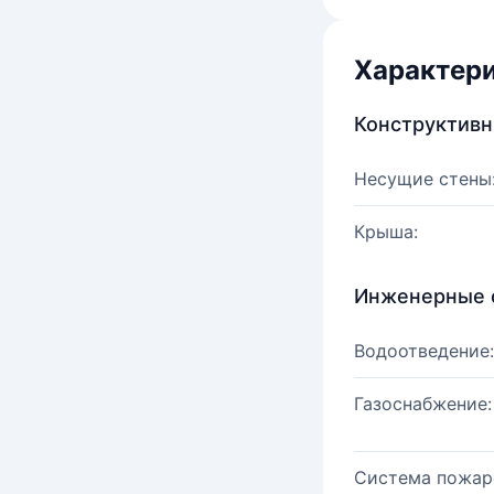
Характер
Конструктив
Несущие стены
Крыша:
Инженерные 
Водоотведение:
Газоснабжение:
Система пожар