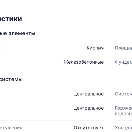
истики
ные элементы
:
Кирпич
Площад
Железобетонные
Фундам
системы
Центральное
Систем
Центральное
Горяче
водосн
отушения:
Отсутствует
Холодн