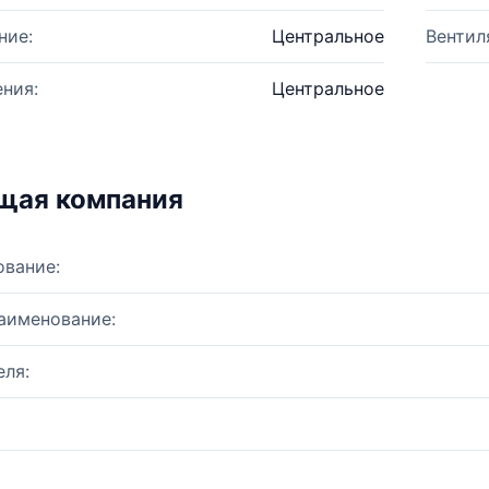
ние:
Центральное
Вентил
ния:
Центральное
щая компания
ование:
аименование:
ля: