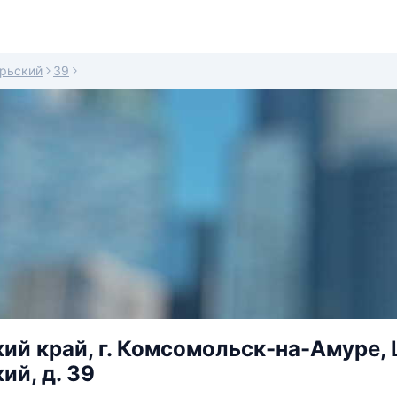
рьский
39
ий край, г. Комсомольск-на-Амуре, 
ий, д. 39