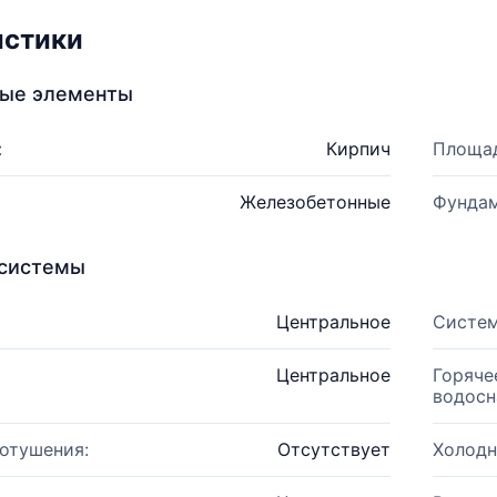
истики
ные элементы
:
Кирпич
Площад
Железобетонные
Фундам
системы
Центральное
Систем
Центральное
Горяче
водосн
отушения:
Отсутствует
Холодн