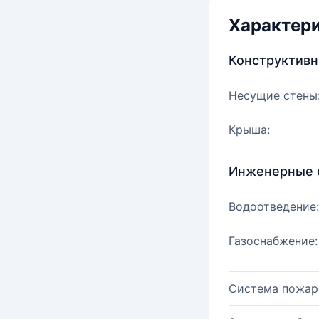
Характер
Конструктив
Несущие стены
Крыша:
Инженерные 
Водоотведение:
Газоснабжение:
Система пожар