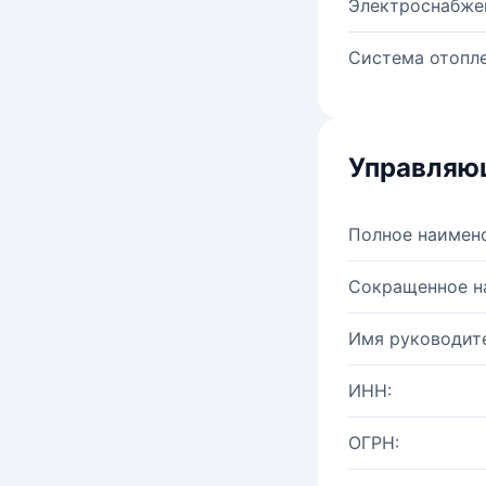
Электроснабже
Система отопле
Управляю
Полное наимен
Сокращенное н
Имя руководите
ИНН:
ОГРН: