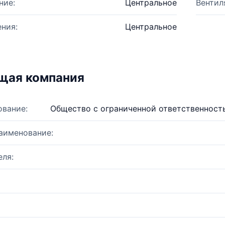
ние:
Центральное
Вентил
ния:
Центральное
щая компания
ование:
Общество с ограниченной ответственнос
аименование:
ля: