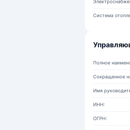
Электроснабже
Система отопле
Управляю
Полное наимен
Сокращенное н
Имя руководите
ИНН:
ОГРН: