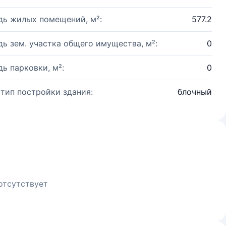
ь жилых помещений, м²:
577.2
ь зем. участка общего имущества, м²:
0
ь парковки, м²:
0
 тип постройки здания:
блочный
отсутствует