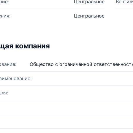
ние:
Центральное
Вентил
ния:
Центральное
щая компания
ование:
Общество с ограниченной ответственнос
аименование:
ля: