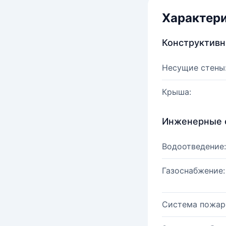
Характер
Конструктив
Несущие стены
Крыша:
Инженерные 
Водоотведение:
Газоснабжение:
Система пожар