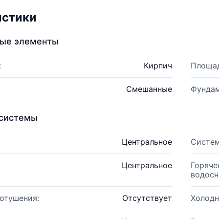
истики
ные элементы
:
Кирпич
Площад
Смешанные
Фундам
системы
Центральное
Систем
Центральное
Горяче
водосн
отушения:
Отсутствует
Холодн