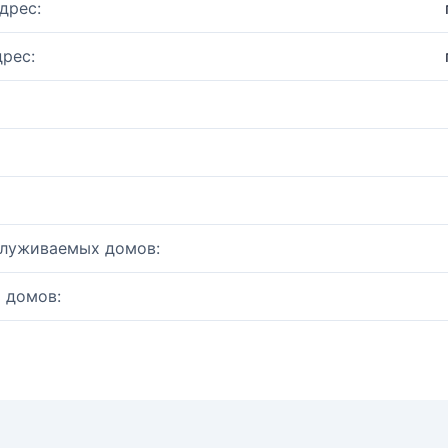
дрес:
рес:
служиваемых домов:
 домов: