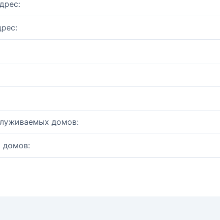
дрес:
рес:
служиваемых домов:
 домов: