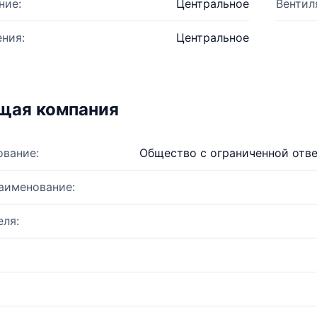
ние:
Центральное
Вентил
ния:
Центральное
щая компания
ование:
Общество с ограниченной отв
аименование:
ля: