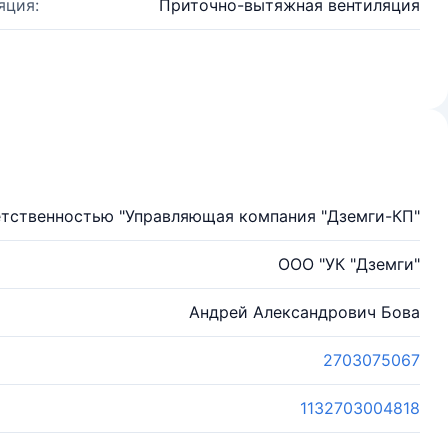
яция:
Приточно-вытяжная вентиляция
етственностью "Управляющая компания "Дземги-КП"
ООО "УК "Дземги"
Андрей Александрович Бова
2703075067
1132703004818