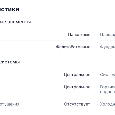
истики
ные элементы
:
Панельные
Площад
Железобетонные
Фундам
системы
Центральное
Систем
Центральное
Горяче
водосн
отушения:
Отсутствует
Холодн