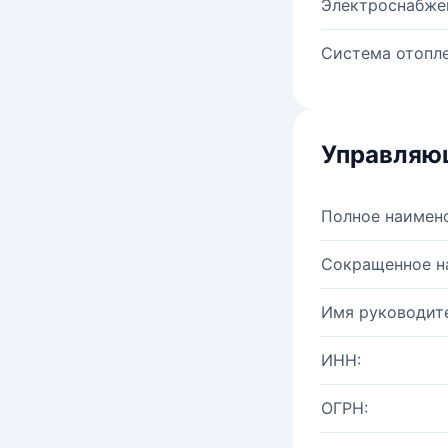
Электроснабже
Система отопле
Управляю
Полное наимен
Сокращенное н
Имя руководите
ИНН:
ОГРН: