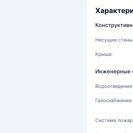
Характер
Конструктив
Несущие стены
Крыша:
Инженерные 
Водоотведение:
Газоснабжение:
Система пожар