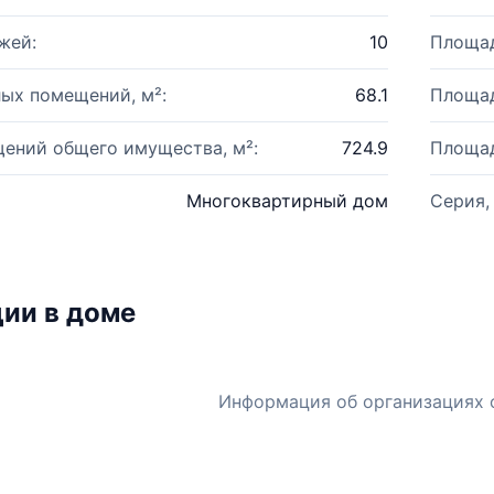
жей:
10
Площад
ых помещений, м²:
68.1
Площад
ений общего имущества, м²:
724.9
Площад
Многоквартирный дом
Серия,
ии в доме
Информация об организациях 