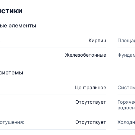
истики
ные элементы
:
Кирпич
Площад
Железобетонные
Фундам
системы
Центральное
Систем
Отсутствует
Горяче
водосн
отушения:
Отсутствует
Холодн