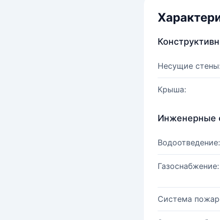
Характер
Конструктив
Несущие стены
Крыша:
Инженерные 
Водоотведение:
Газоснабжение:
Система пожар