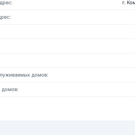
дрес:
г. Ко
рес:
служиваемых домов:
 домов: