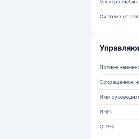
Электроснабже
Система отопле
Управляю
Полное наимен
Сокращенное н
Имя руководите
ИНН:
ОГРН: