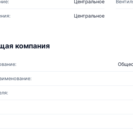
ние:
Центральное
Вентил
ния:
Центральное
щая компания
ование:
Общес
аименование:
ля: