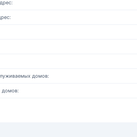
дрес:
рес:
служиваемых домов:
 домов: