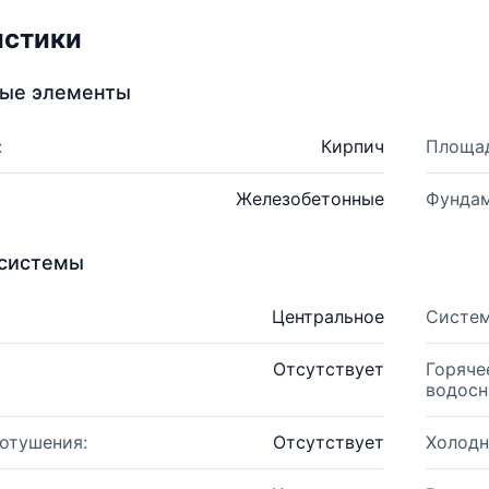
истики
ные элементы
:
Кирпич
Площад
Железобетонные
Фундам
системы
Центральное
Систем
Отсутствует
Горяче
водосн
отушения:
Отсутствует
Холодн