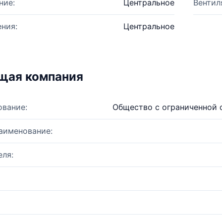
ние:
Центральное
Вентил
ния:
Центральное
щая компания
ование:
Общество с ограниченной 
аименование:
ля: