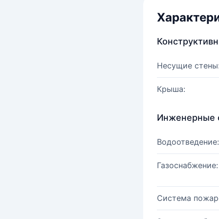
Характер
Конструктив
Несущие стены
Крыша:
Инженерные 
Водоотведение:
Газоснабжение:
Система пожар