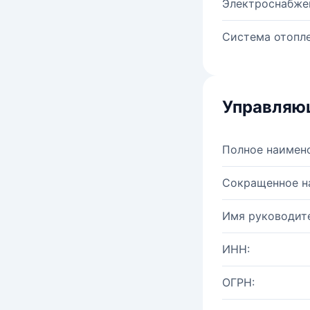
Электроснабже
Система отопле
Управляю
Полное наимен
Сокращенное н
Имя руководите
ИНН:
ОГРН: