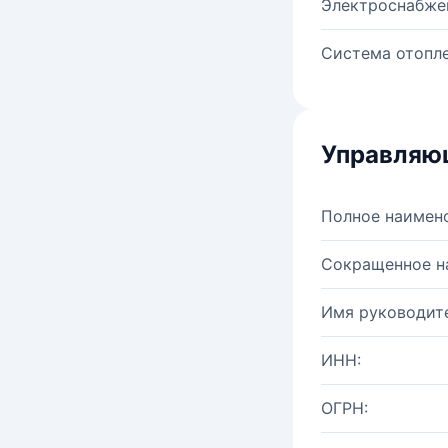
Электроснабже
Система отопле
Управляю
Полное наимен
Сокращенное н
Имя руководите
ИНН:
ОГРН: