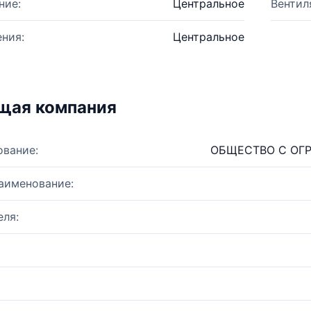
ние:
Центральное
Вентил
ния:
Центральное
щая компания
ование:
ОБЩЕСТВО С ОГ
аименование:
ля: