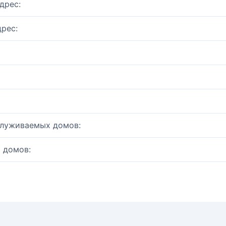
дрес:
рес:
служиваемых домов:
 домов: