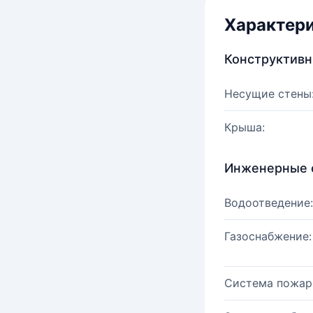
Характер
Конструктив
Несущие стены
Крыша:
Инженерные 
Водоотведение:
Газоснабжение:
Система пожар