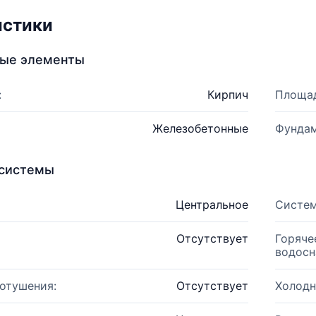
истики
ные элементы
:
Кирпич
Площад
Железобетонные
Фундам
системы
Центральное
Систем
Отсутствует
Горяче
водосн
отушения:
Отсутствует
Холодн