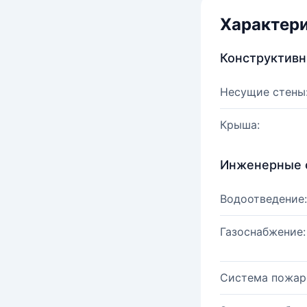
Характер
Конструктив
Несущие стены
Крыша:
Инженерные 
Водоотведение:
Газоснабжение:
Система пожар