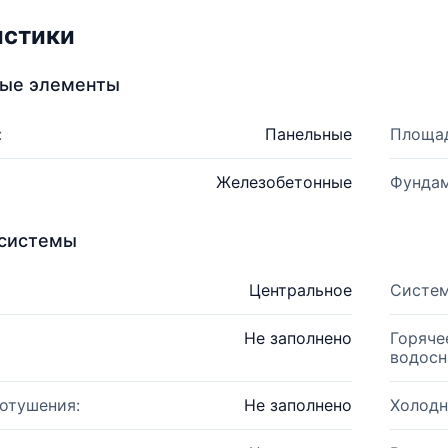
истики
ные элементы
:
Панельные
Площад
Железобетонные
Фундам
системы
Центральное
Систем
Не заполнено
Горяче
водосн
отушения:
Не заполнено
Холодн