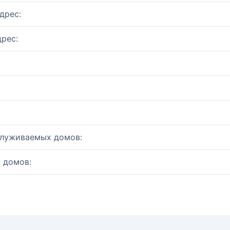
дрес:
рес:
служиваемых домов:
 домов: