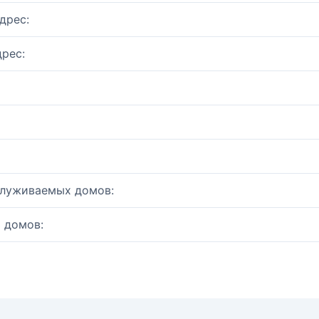
дрес:
рес:
служиваемых домов:
 домов: