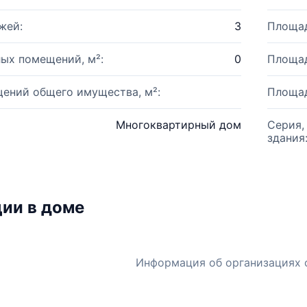
жей:
3
Площад
ых помещений, м²:
0
Площад
ений общего имущества, м²:
Площад
Многоквартирный дом
Серия,
здания
ии в доме
Информация об организациях 