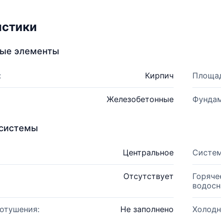
истики
ные элементы
:
Кирпич
Площад
Железобетонные
Фундам
системы
Центральное
Систем
Отсутствует
Горяче
водосн
отушения:
Не заполнено
Холодн