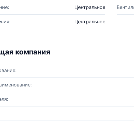
ние:
Центральное
Вентил
ния:
Центральное
щая компания
ование:
аименование:
ля: