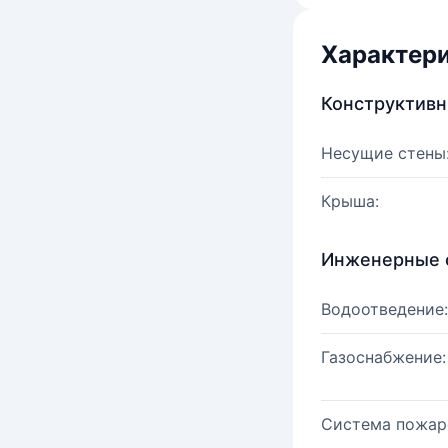
Характер
Конструктив
Несущие стены
Крыша:
Инженерные 
Водоотведение:
Газоснабжение:
Система пожар