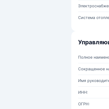
Электроснабже
Система отопле
Управляю
Полное наимен
Сокращенное н
Имя руководите
ИНН:
ОГРН: