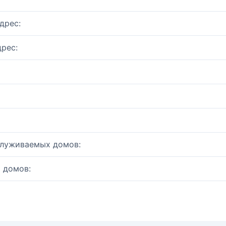
дрес:
рес:
служиваемых домов:
 домов: