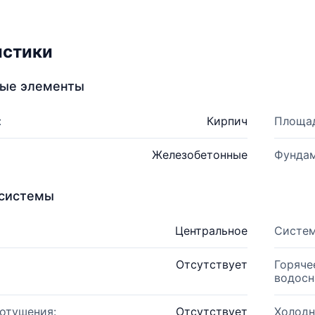
истики
ные элементы
:
Кирпич
Площад
Железобетонные
Фундам
системы
Центральное
Систем
Отсутствует
Горяче
водосн
отушения:
Отсутствует
Холодн