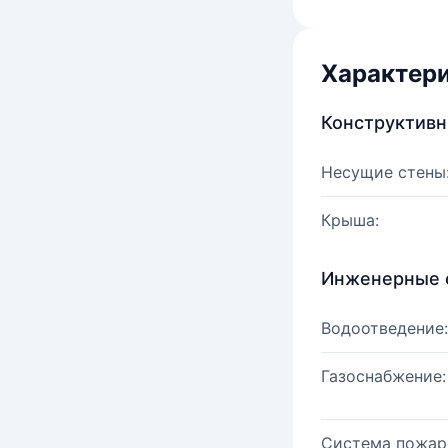
Характер
Конструктив
Несущие стены
Крыша:
Инженерные 
Водоотведение:
Газоснабжение:
Система пожар