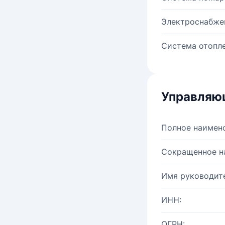
Электроснабже
Система отопле
Управляю
Полное наимен
Сокращенное н
Имя руководите
ИНН:
ОГРН: