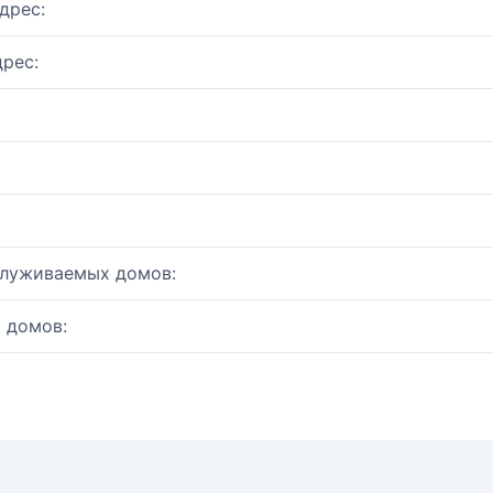
дрес:
рес:
служиваемых домов:
 домов: