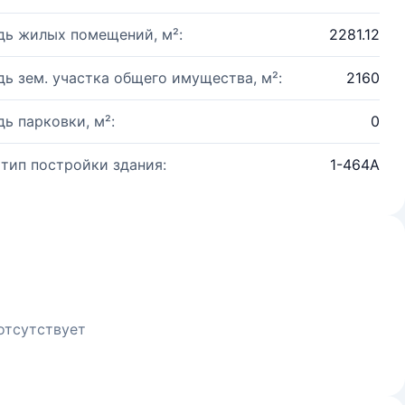
ь жилых помещений, м²:
2281.12
ь зем. участка общего имущества, м²:
2160
ь парковки, м²:
0
 тип постройки здания:
1-464А
отсутствует