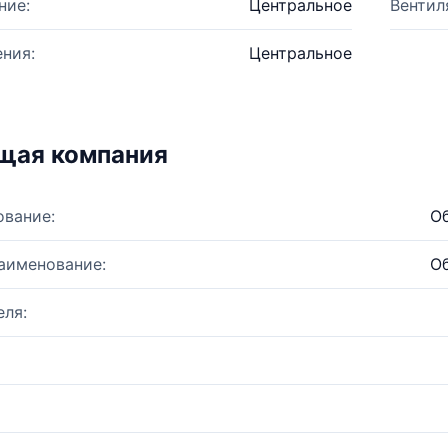
ние:
Центральное
Вентил
ния:
Центральное
щая компания
ование:
О
аименование:
О
ля: