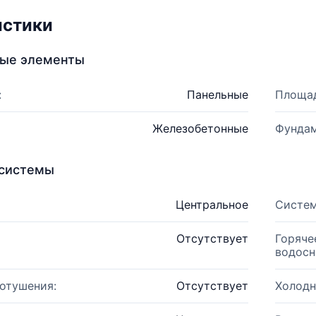
истики
ные элементы
:
Панельные
Площад
Железобетонные
Фундам
системы
Центральное
Систем
Отсутствует
Горяче
водосн
отушения:
Отсутствует
Холодн