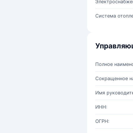
Электроснабже
Система отопле
Управляю
Полное наимен
Сокращенное н
Имя руководите
ИНН:
ОГРН: