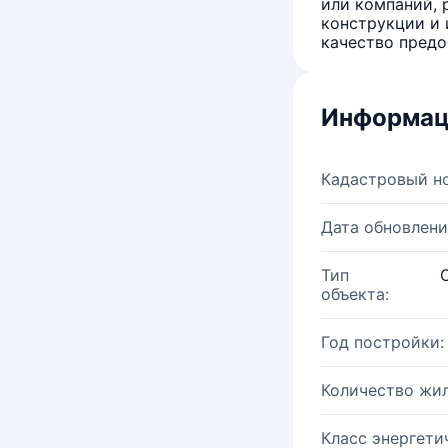
или компаний, 
конструкции и 
качество предо
Информац
Кадастровый н
Дата обновлени
Тип
объекта:
Год постройки:
Количество жи
Класс энергети