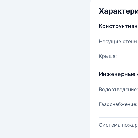
Характер
Конструктив
Несущие стены
Крыша:
Инженерные 
Водоотведение:
Газоснабжение:
Система пожар