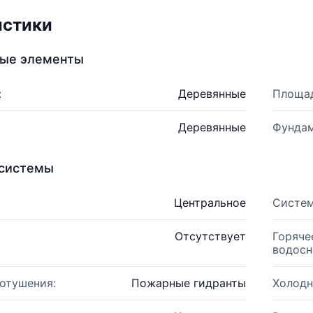
истики
ные элементы
:
Деревянные
Площад
Деревянные
Фундам
системы
Центральное
Систем
Отсутствует
Горяче
водосн
отушения:
Пожарные гидранты
Холодн