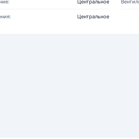
ние:
Центральное
Вентил
ния:
Центральное