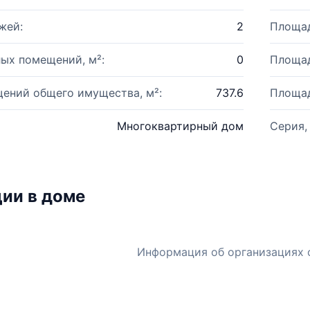
жей:
2
Площад
ых помещений, м²:
0
Площад
ений общего имущества, м²:
737.6
Площад
Многоквартирный дом
Серия,
ии в доме
Информация об организациях 