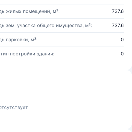
ь жилых помещений, м²:
737.6
ь зем. участка общего имущества, м²:
737.6
ь парковки, м²:
0
 тип постройки здания:
0
отсутствует