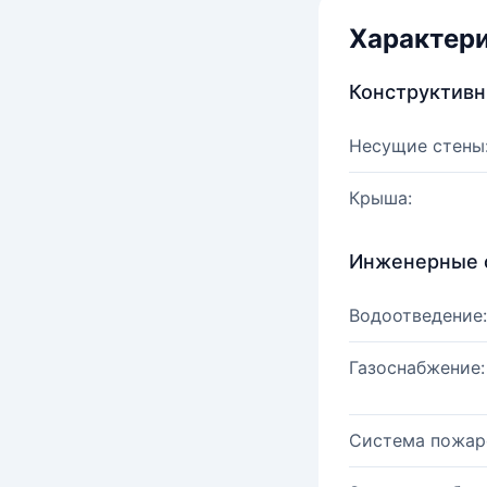
Характер
Конструктив
Несущие стены
Крыша:
Инженерные 
Водоотведение:
Газоснабжение:
Система пожар