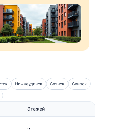
утск
Нижнеудинск
Саянск
Свирск
Этажей
2