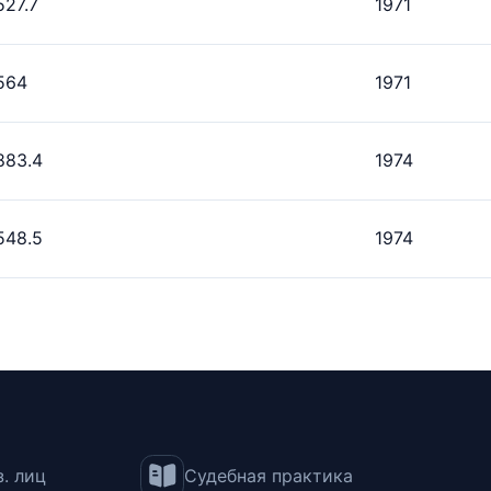
527.7
1971
564
1971
883.4
1974
548.5
1974
. лиц
Судебная практика