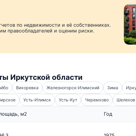
тчетов по недвижимости и её собственниках.
рим правообладателей и оценим риски.
ты Иркутской области
айбо
Вихоревка
Железногорск-Илимский
Зима
Ирк
бирское
Усть-Илимск
Усть-Кут
Черемхово
Шелехов
лощадь, м2
Год
96.3
1975