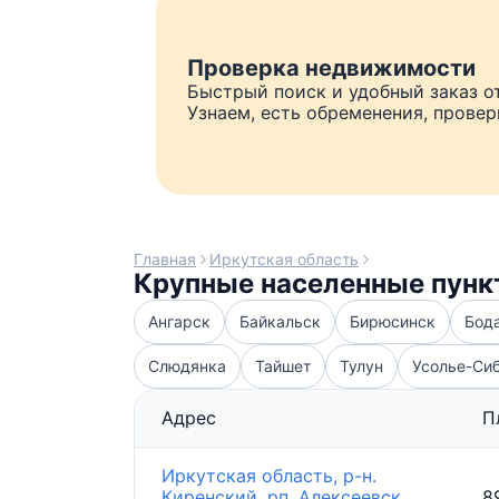
Проверка недвижимости
Быстрый поиск и удобный заказ о
Узнаем, есть обременения, прове
Главная
Иркутская область
Крупные населенные пунк
Ангарск
Байкальск
Бирюсинск
Бод
Слюдянка
Тайшет
Тулун
Усолье-Си
Адрес
П
Иркутская область, р-н.
Киренский, рп. Алексеевск,
8