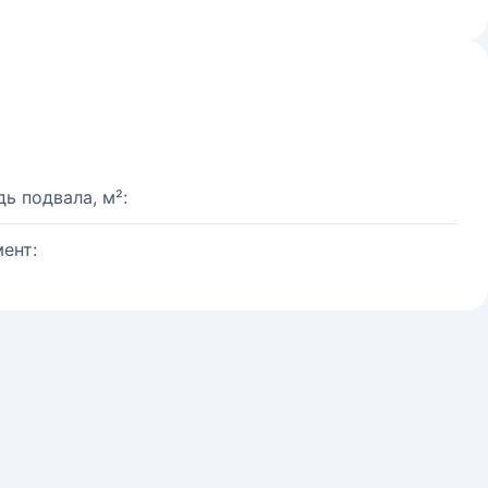
ь подвала, м²:
ент: