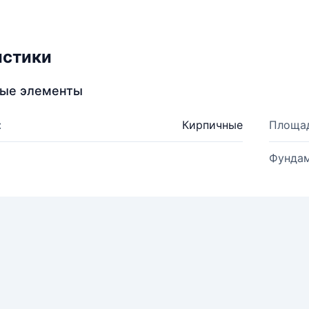
истики
ные элементы
:
Кирпичные
Площад
Фундам