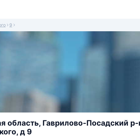
ого
9
я область, Гаврилово-Посадский р-н
ого, д 9