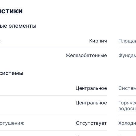
истики
ные элементы
:
Кирпич
Площад
Железобетонные
Фундам
системы
Центральное
Систем
Центральное
Горяче
водосн
отушения:
Отсутствует
Холодн