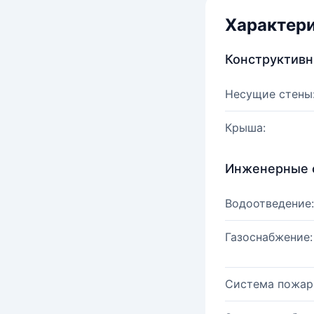
Характер
Конструктив
Несущие стены
Крыша:
Инженерные 
Водоотведение:
Газоснабжение:
Система пожар