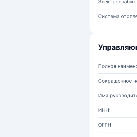
Электроснабже
Система отопле
Управляю
Полное наимен
Сокращенное н
Имя руководите
ИНН:
ОГРН: