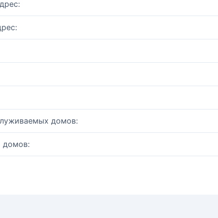
дрес:
рес:
служиваемых домов:
 домов: