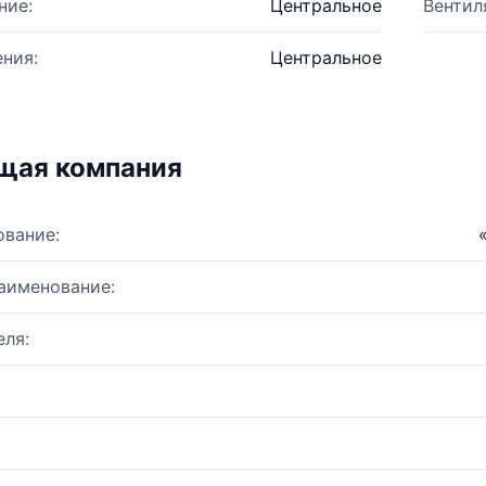
ние:
Центральное
Вентил
ния:
Центральное
щая компания
ование:
аименование:
ля: