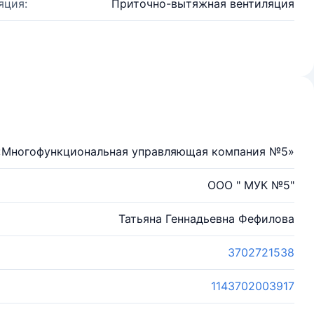
яция:
Приточно-вытяжная вентиляция
«Многофункциональная управляющая компания №5»
ООО " МУК №5"
Татьяна Геннадьевна Фефилова
3702721538
1143702003917