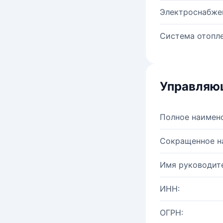
Электроснабже
Система отопле
Управляю
Полное наимен
Сокращенное н
Имя руководите
ИНН:
ОГРН: