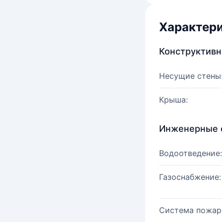
Характер
Конструктив
Несущие стены
Крыша:
Инженерные 
Водоотведение:
Газоснабжение:
Система пожар