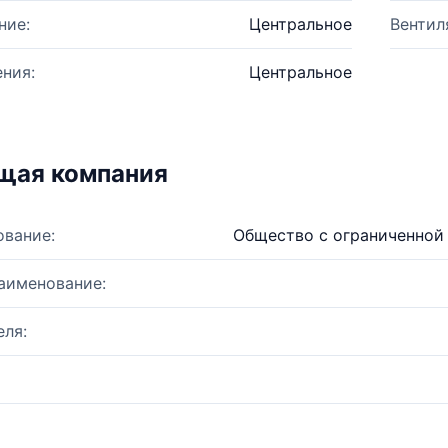
ние:
Центральное
Вентил
ния:
Центральное
щая компания
ование:
Общество с ограниченной
аименование:
ля: