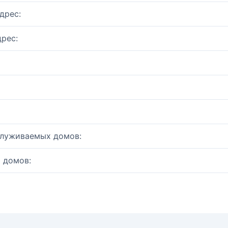
дрес:
рес:
служиваемых домов:
 домов: