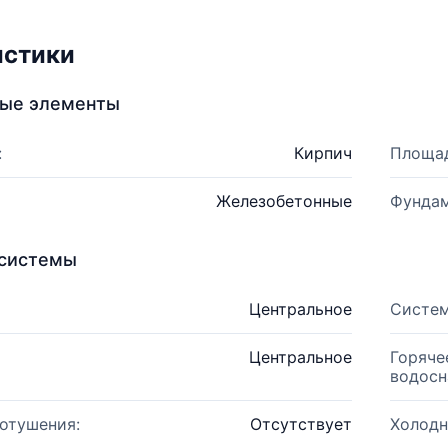
истики
ные элементы
:
Кирпич
Площад
Железобетонные
Фундам
системы
Центральное
Систем
Центральное
Горяче
водосн
отушения:
Отсутствует
Холодн