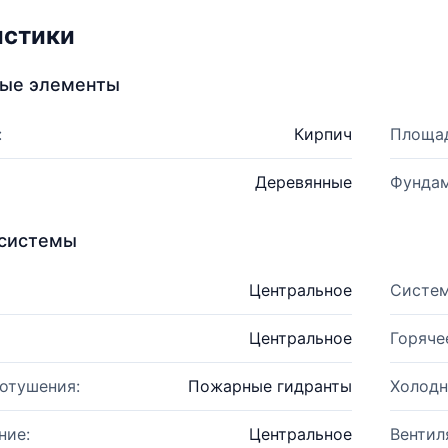
истики
ные элементы
:
Кирпич
Площад
Деревянные
Фундам
системы
Центральное
Систем
Центральное
Горяче
отушения:
Пожарные гидранты
Холодн
ние:
Центральное
Вентил