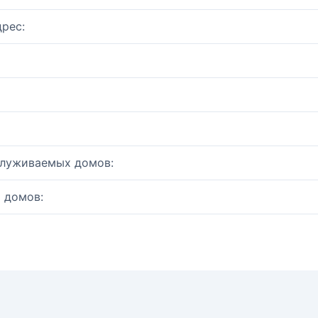
рес:
служиваемых домов:
 домов: