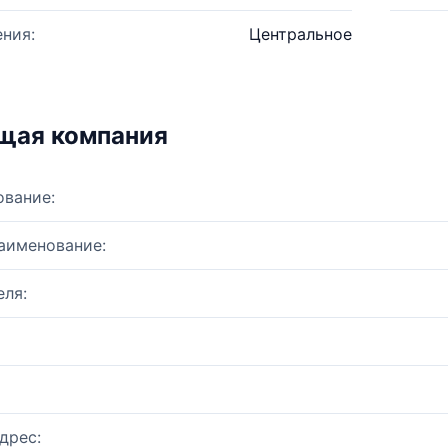
ния:
Центральное
щая компания
ование:
аименование:
ля:
дрес: