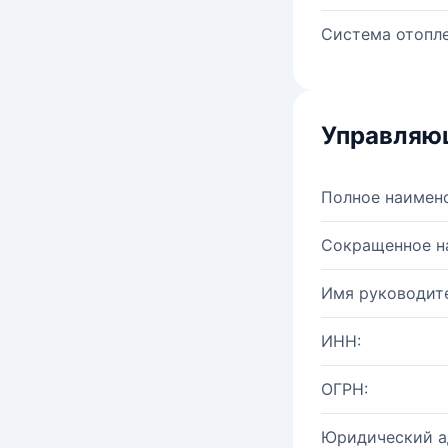
Система отопле
Управляю
Полное наимен
Сокращенное н
Имя руководите
ИНН:
ОГРН:
Юридический а