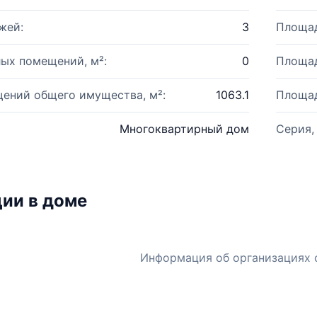
жей:
3
Площад
ых помещений, м²:
0
Площад
ений общего имущества, м²:
1063.1
Площад
Многоквартирный дом
Серия,
ии в доме
Информация об организациях 