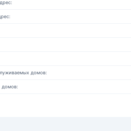
дрес:
рес:
служиваемых домов:
 домов: