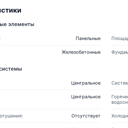
истики
ные элементы
:
Панельные
Площад
Железобетонные
Фундам
системы
Центральное
Систем
Центральное
Горяче
водосн
отушения:
Отсутствует
Холодн