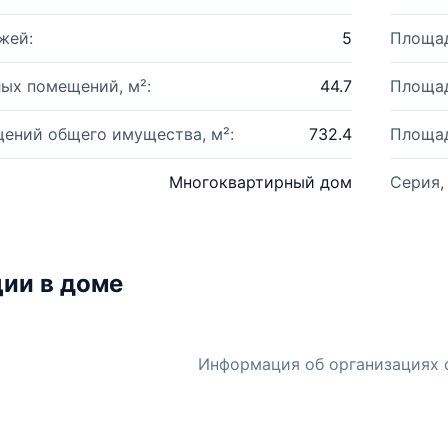
жей:
5
Площад
ых помещений, м²:
44.7
Площад
ений общего имущества, м²:
732.4
Площад
Многоквартирный дом
Серия,
ии в доме
Информация об организациях 