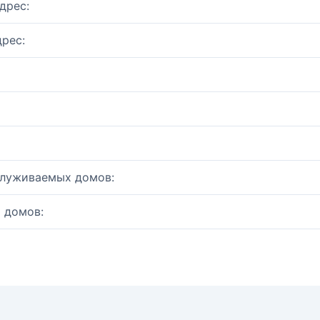
дрес:
рес:
служиваемых домов:
 домов: