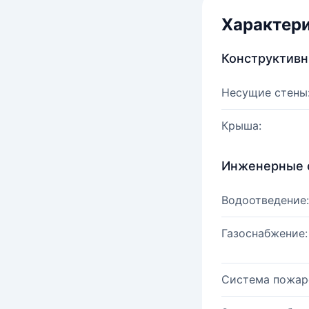
Характер
Конструктив
Несущие стены
Крыша:
Инженерные 
Водоотведение:
Газоснабжение:
Система пожар