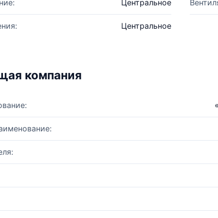
ние:
Центральное
Вентил
ния:
Центральное
щая компания
ование:
аименование:
ля: