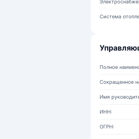
Электроснабже
Система отопле
Управляю
Полное наимен
Сокращенное н
Имя руководите
ИНН:
ОГРН: