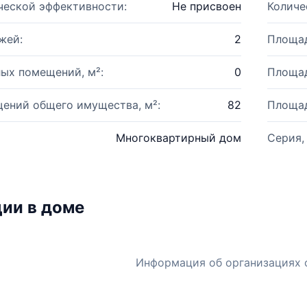
ческой эффективности:
Не присвоен
Количе
жей:
2
Площад
ых помещений, м²:
0
Площад
ений общего имущества, м²:
82
Площад
Многоквартирный дом
Серия,
ии в доме
Информация об организациях 