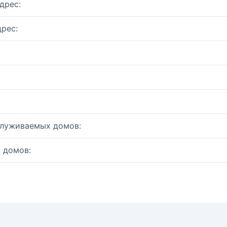
дрес:
рес:
служиваемых домов:
 домов: