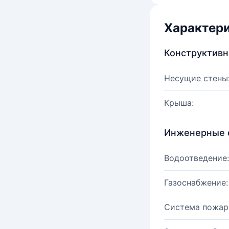
Характер
Конструктив
Несущие стены
Крыша:
Инженерные 
Водоотведение:
Газоснабжение:
Система пожар