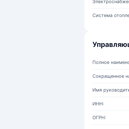
Электроснабже
Система отопле
Управляю
Полное наимен
Сокращенное н
Имя руководите
ИНН:
ОГРН: