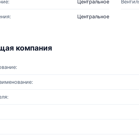
ние:
Центральное
Вентил
ния:
Центральное
щая компания
ование:
аименование:
ля: