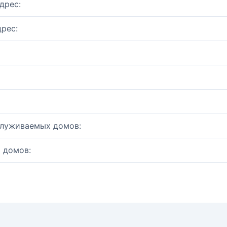
дрес:
рес:
служиваемых домов:
 домов: