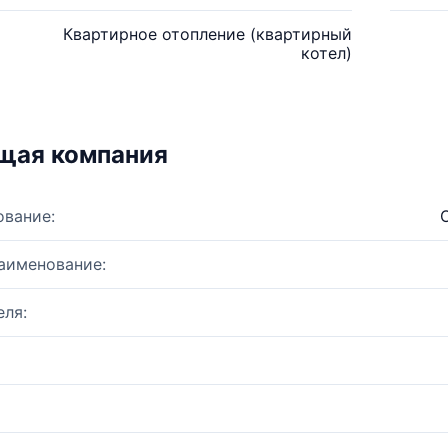
Квартирное отопление (квартирный
котел)
щая компания
ование:
аименование:
ля: