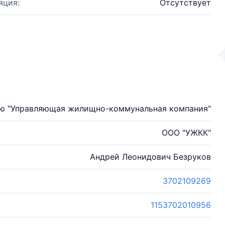
яция:
Отсутствует
ью "Управляющая жилищно-коммунальная компания"
OOO "УЖКК"
Андрей Леонидович Безруков
3702109269
1153702010956