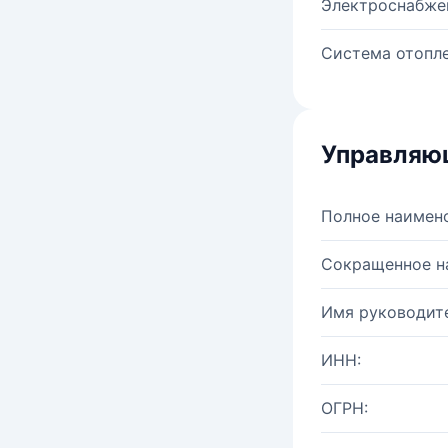
Электроснабже
Система отопле
Управляю
Полное наимен
Сокращенное н
Имя руководите
ИНН:
ОГРН: