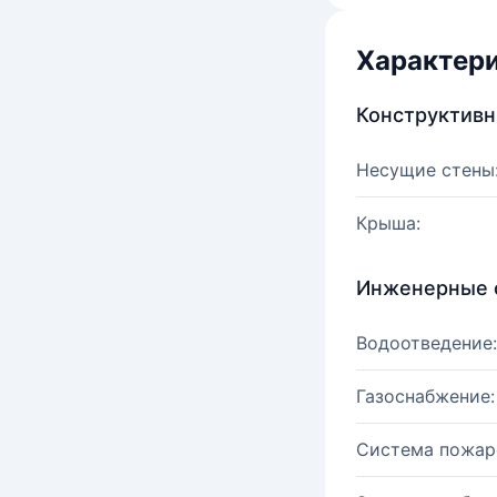
Характер
Конструктив
Несущие стены
Крыша:
Инженерные 
Водоотведение:
Газоснабжение:
Система пожар