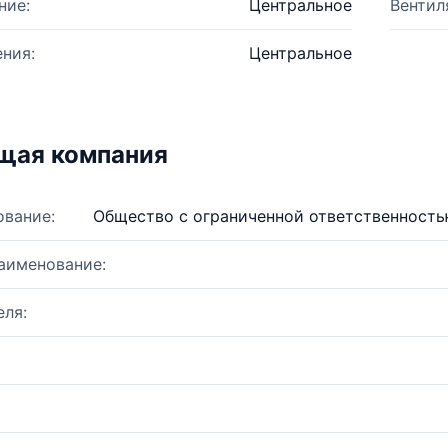
ние:
Центральное
Вентил
ния:
Центральное
щая компания
ование:
Общество с ограниченной ответственност
аименование:
ля: