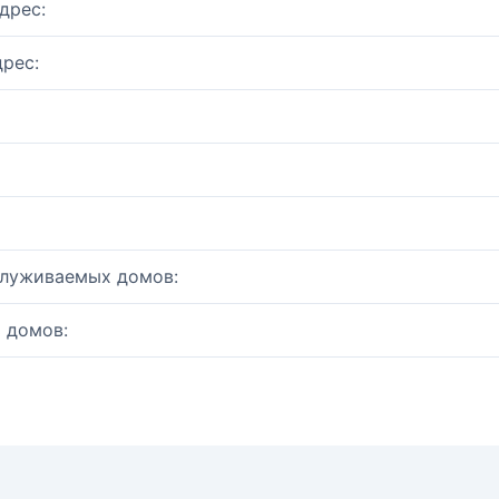
дрес:
рес:
служиваемых домов:
 домов: