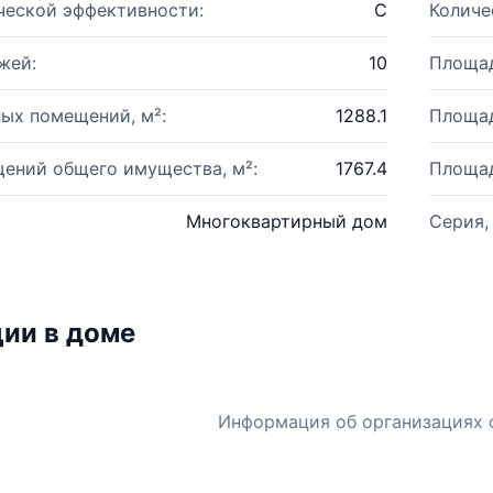
ческой эффективности:
C
Количе
жей:
10
Площад
ых помещений, м²:
1288.1
Площад
ений общего имущества, м²:
1767.4
Площад
Многоквартирный дом
Серия,
ии в доме
Информация об организациях 