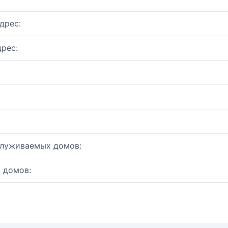
дрес:
рес:
служиваемых домов:
 домов: