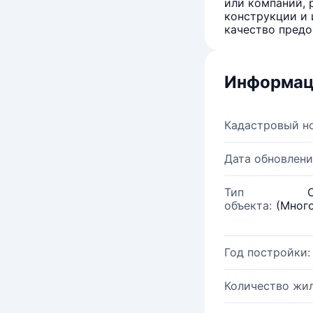
или компаний, 
конструкции и 
качество предо
Информац
Кадастровый н
Дата обновлени
Тип
объекта:
(Мног
Год постройки:
Количество жи