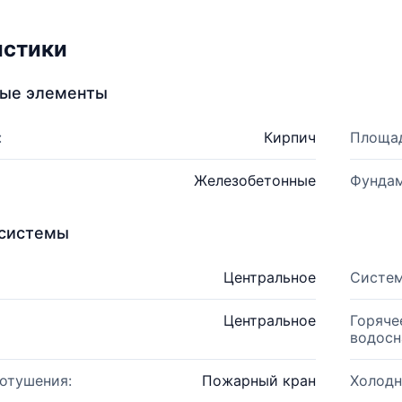
истики
ные элементы
:
Кирпич
Площад
Железобетонные
Фундам
системы
Центральное
Систем
Центральное
Горяче
водосн
отушения:
Пожарный кран
Холодн