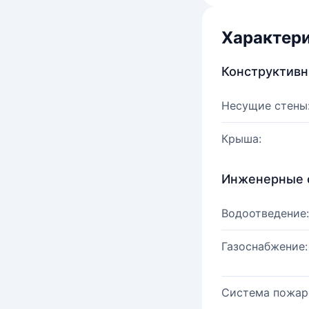
Характер
Конструктив
Несущие стены
Крыша:
Инженерные 
Водоотведение:
Газоснабжение:
Система пожар