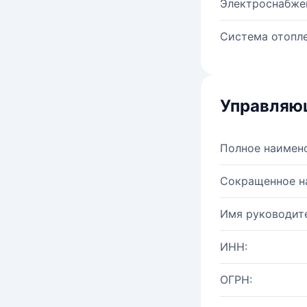
Электроснабже
Система отопле
Управляю
Полное наимен
Сокращенное н
Имя руководите
ИНН:
ОГРН: