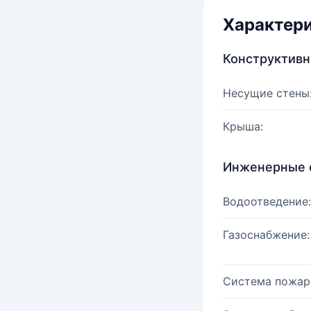
Характер
Конструктив
Несущие стены
Крыша:
Инженерные 
Водоотведение:
Газоснабжение:
Система пожар