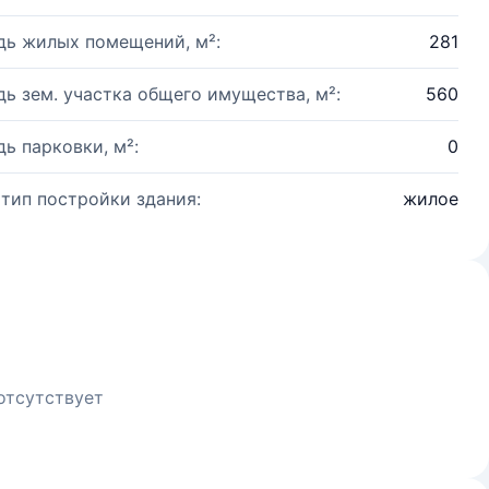
ь жилых помещений, м²:
281
ь зем. участка общего имущества, м²:
560
ь парковки, м²:
0
 тип постройки здания:
жилое
отсутствует