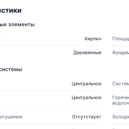
истики
ные элементы
:
Кирпич
Площад
Деревянные
Фундам
системы
Центральное
Систем
Центральное
Горяче
водосн
отушения:
Отсутствует
Холодн