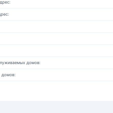
дрес:
рес:
служиваемых домов:
 домов: