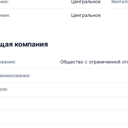
ние:
Центральное
Вентил
ния:
Центральное
щая компания
ование:
Общество с ограниченной от
аименование:
ля: