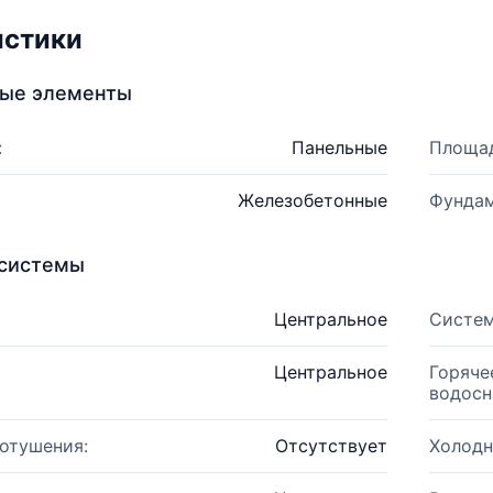
истики
ные элементы
:
Панельные
Площад
Железобетонные
Фундам
системы
Центральное
Систем
Центральное
Горяче
водосн
отушения:
Отсутствует
Холодн