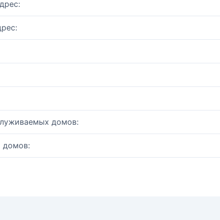
дрес:
рес:
служиваемых домов:
 домов: