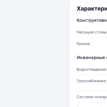
Характер
Конструктив
Несущие стены
Крыша:
Инженерные 
Водоотведение:
Газоснабжение:
Система пожар