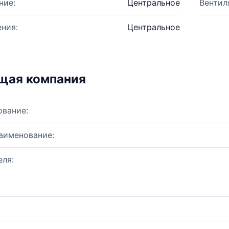
ние:
Центральное
Вентил
ния:
Центральное
щая компания
ование:
аименование:
ля: