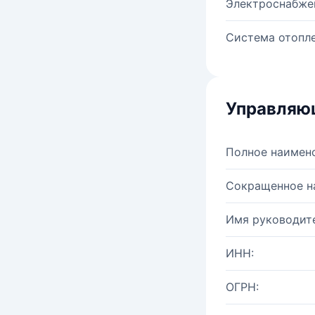
Электроснабже
Система отопле
Управляю
Полное наимен
Сокращенное н
Имя руководите
ИНН:
ОГРН: