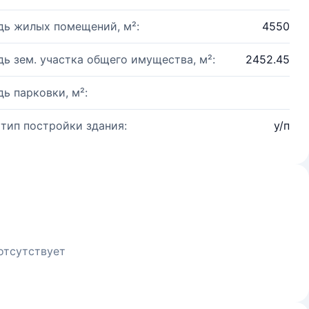
ь жилых помещений, м²:
4550
ь зем. участка общего имущества, м²:
2452.45
ь парковки, м²:
 тип постройки здания:
у/п
отсутствует