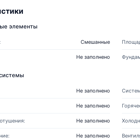
истики
ные элементы
:
Смешанные
Площад
Не заполнено
Фундам
системы
Не заполнено
Систем
Не заполнено
Горяче
отушения:
Не заполнено
Холодн
ние:
Не заполнено
Вентил