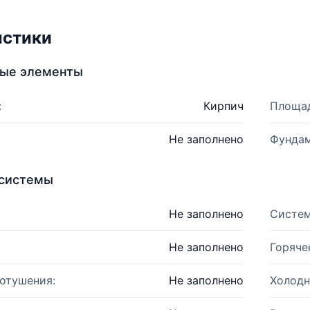
истики
ные элементы
:
Кирпич
Площад
Не заполнено
Фундам
системы
Не заполнено
Систем
Не заполнено
Горяче
отушения:
Не заполнено
Холодн