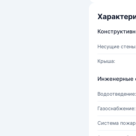
Характер
Конструктив
Несущие стены
Крыша:
Инженерные 
Водоотведение:
Газоснабжение:
Система пожар