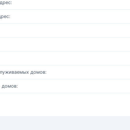
дрес:
рес:
служиваемых домов:
 домов: