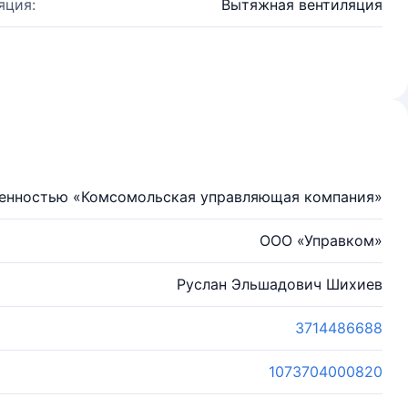
яция:
Вытяжная вентиляция
венностью «Комсомольская управляющая компания»
ООО «Управком»
Руслан Эльшадович Шихиев
3714486688
1073704000820