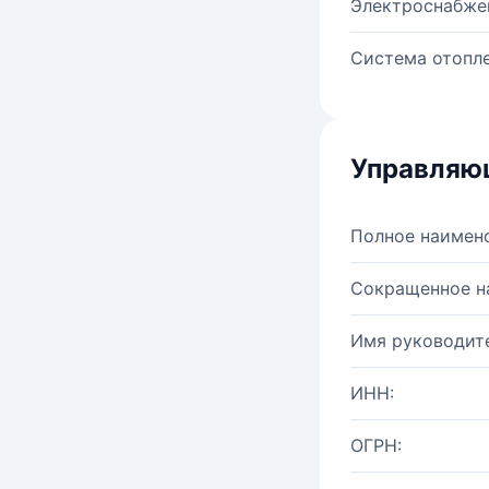
Электроснабже
Система отопле
Управляю
Полное наимен
Сокращенное н
Имя руководите
ИНН:
ОГРН: