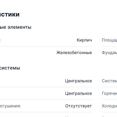
истики
ные элементы
:
Кирпич
Площад
Железобетонные
Фундам
системы
Центральное
Систем
Центральное
Горяче
отушения:
Отсутствует
Холодн