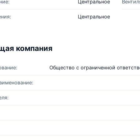
ние:
Центральное
Вентил
ния:
Центральное
щая компания
ование:
Общество с ограниченной ответст
аименование:
ля: