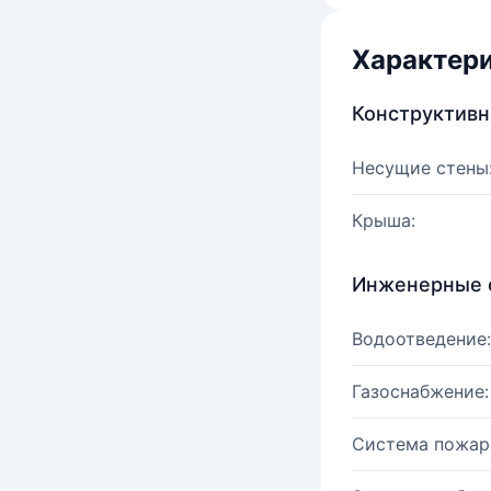
Характер
Конструктив
Несущие стены
Крыша:
Инженерные 
Водоотведение:
Газоснабжение:
Система пожар