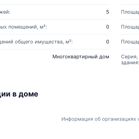
жей:
5
Площад
ых помещений, м²:
0
Площад
ений общего имущества, м²:
0
Площад
Многоквартирный дом
Серия,
здания
ии в доме
Информация об организациях 