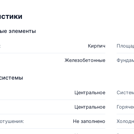
истики
ные элементы
:
Кирпич
Площад
Железобетонные
Фундам
системы
Центральное
Систем
Центральное
Горяче
отушения:
Не заполнено
Холодн