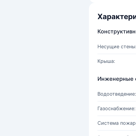
Характер
Конструктив
Несущие стены
Крыша:
Инженерные 
Водоотведение:
Газоснабжение:
Система пожар