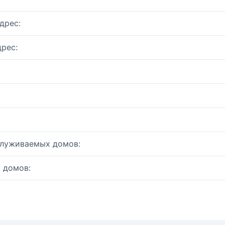
дрес:
рес:
служиваемых домов:
 домов: