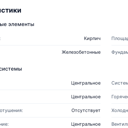
истики
ные элементы
:
Кирпич
Площад
Железобетонные
Фундам
системы
Центральное
Систем
Центральное
Горяче
отушения:
Отсутствует
Холодн
ние:
Центральное
Вентил