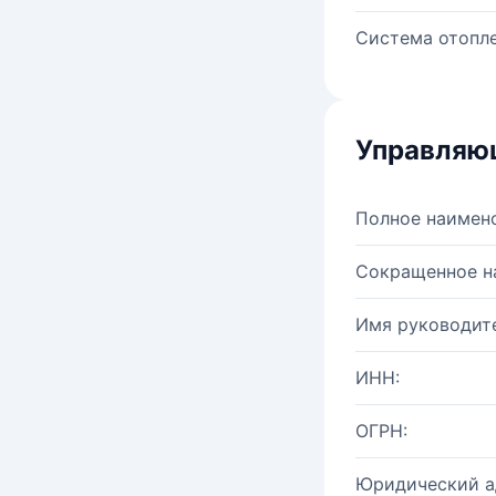
Система отопле
Управляю
Полное наимен
Сокращенное н
Имя руководите
ИНН:
ОГРН:
Юридический а