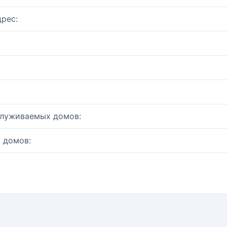
рес:
служиваемых домов:
 домов: