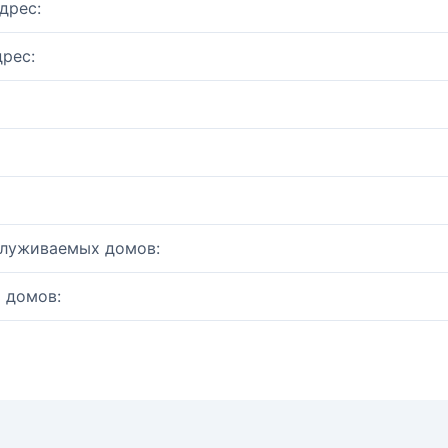
дрес:
рес:
служиваемых домов:
 домов: