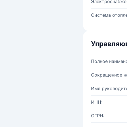
Электроснабже
Система отопле
Управляю
Полное наимен
Сокращенное н
Имя руководите
ИНН:
ОГРН: