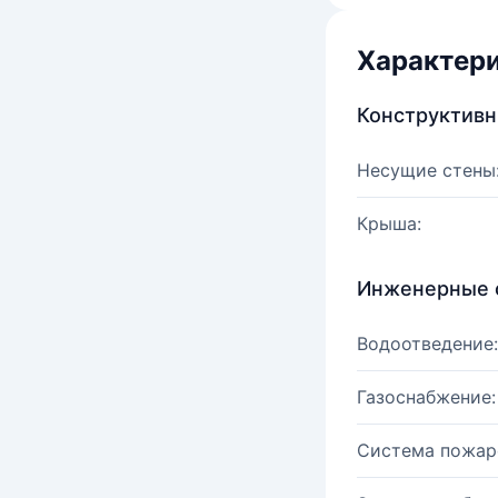
Характер
Конструктив
Несущие стены
Крыша:
Инженерные 
Водоотведение:
Газоснабжение:
Система пожар