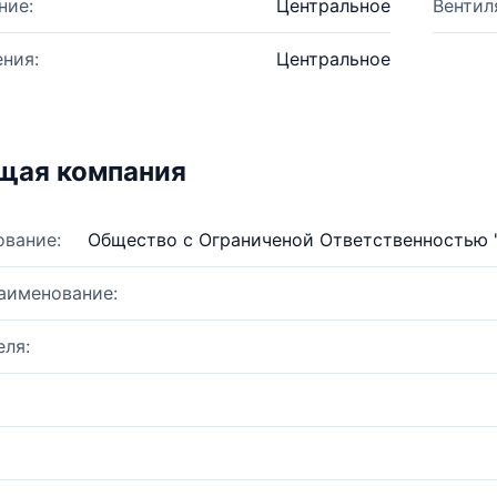
ние:
Центральное
Вентил
ния:
Центральное
щая компания
ование:
Общество с Ограниченой Ответственностью 
аименование:
ля: