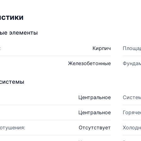
истики
ные элементы
:
Кирпич
Площад
Железобетонные
Фундам
системы
Центральное
Систем
Центральное
Горяче
отушения:
Отсутствует
Холодн