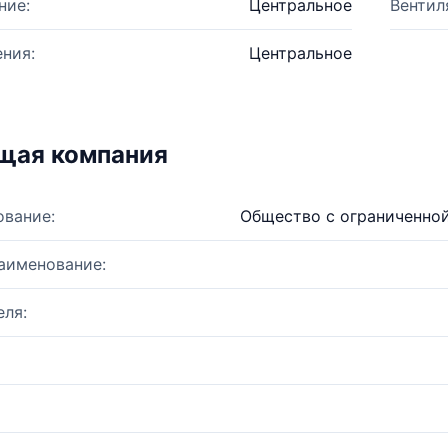
ние:
Центральное
Вентил
ния:
Центральное
щая компания
ование:
Общество с ограниченно
аименование:
ля: