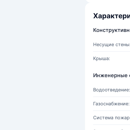
Характер
Конструктив
Несущие стены
Крыша:
Инженерные 
Водоотведение:
Газоснабжение:
Система пожар