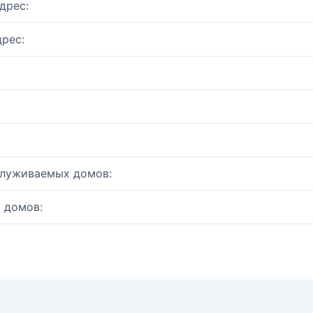
дрес:
рес:
служиваемых домов:
 домов: