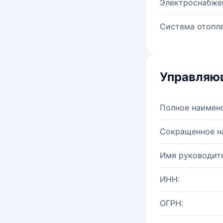
Электроснабже
Система отопле
Управляю
Полное наимен
Сокращенное н
Имя руководите
ИНН:
ОГРН: