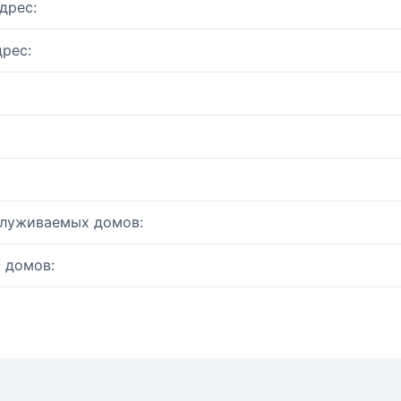
дрес:
рес:
служиваемых домов:
 домов: