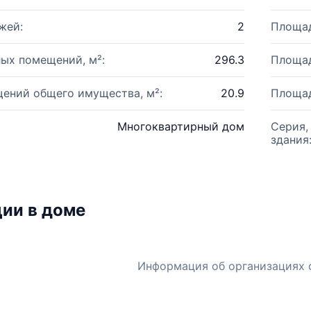
жей:
2
Площад
ых помещений, м²:
296.3
Площад
ений общего имущества, м²:
20.9
Площад
Многоквартирный дом
Серия,
здания
ии в доме
Информация об организациях 