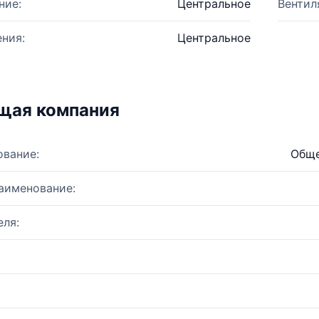
ние:
Центральное
Вентил
ния:
Центральное
щая компания
ование:
Обще
аименование:
ля: