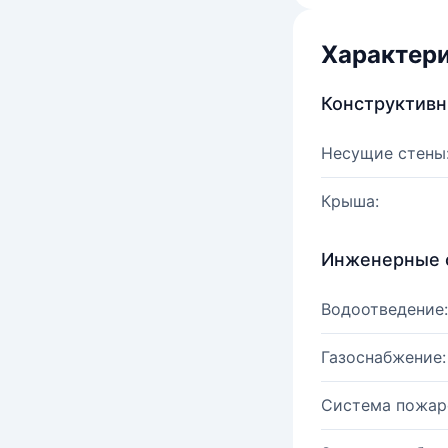
Характер
Конструктив
Несущие стены
Крыша:
Инженерные 
Водоотведение:
Газоснабжение:
Система пожар