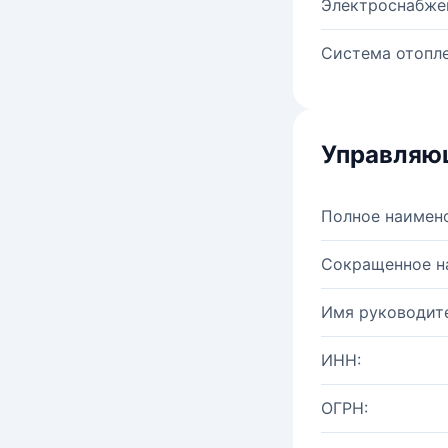
Электроснабже
Система отопле
Управляю
Полное наимен
Сокращенное н
Имя руководите
ИНН:
ОГРН: