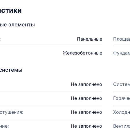
истики
ные элементы
:
Панельные
Площад
Железобетонные
Фундам
системы
Не заполнено
Систем
Не заполнено
Горяче
отушения:
Не заполнено
Холодн
ние:
Не заполнено
Вентил