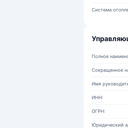
Система отопле
Управляю
Полное наимен
Сокращенное н
Имя руководите
ИНН:
ОГРН:
Юридический а