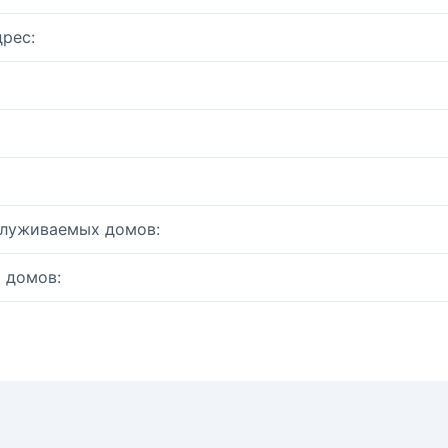
рес:
служиваемых домов:
 домов: