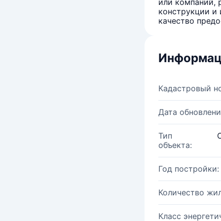
или компаний, 
конструкции и 
качество предо
Информац
Кадастровый н
Дата обновлени
Тип
объекта:
Год постройки:
Количество жи
Класс энергети