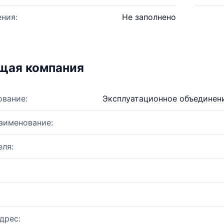
ния:
Не заполнено
щая компания
ование:
Эксплуатационное объединен
аименование:
ля:
дрес: