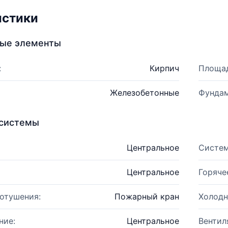
истики
ные элементы
:
Кирпич
Площад
Железобетонные
Фундам
системы
Центральное
Систем
Центральное
Горяче
отушения:
Пожарный кран
Холодн
ние:
Центральное
Вентил