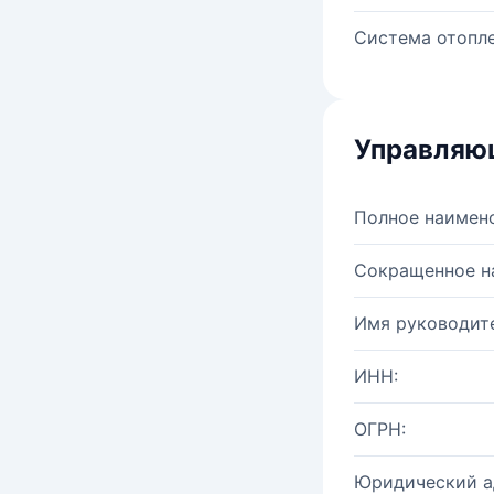
Система отопле
Управляю
Полное наимен
Сокращенное н
Имя руководите
ИНН:
ОГРН:
Юридический а