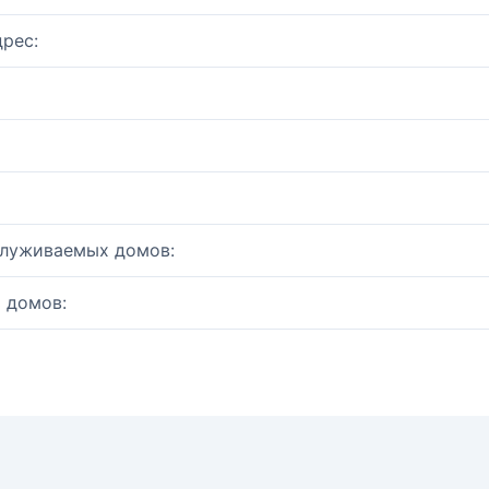
рес:
служиваемых домов:
 домов: