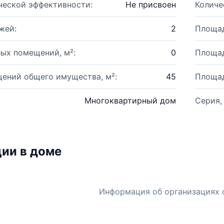
ческой эффективности:
Не присвоен
Количе
жей:
2
Площад
ых помещений, м²:
0
Площад
ений общего имущества, м²:
45
Площад
Многоквартирный дом
Серия,
ии в доме
Информация об организациях 