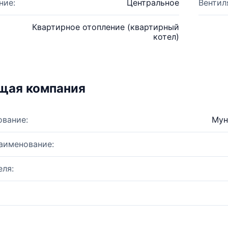
ние:
Центральное
Вентил
Квартирное отопление (квартирный
котел)
щая компания
ование:
Мун
аименование:
ля: