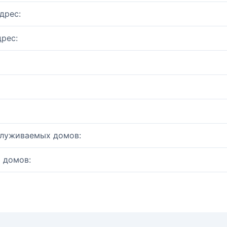
дрес:
рес:
служиваемых домов:
 домов: