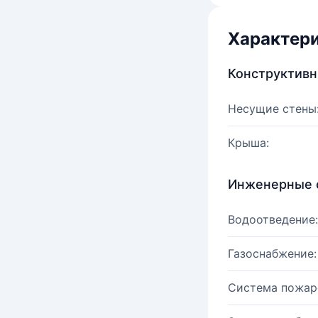
Характер
Конструктив
Несущие стены
Крыша:
Инженерные 
Водоотведение:
Газоснабжение:
Система пожар